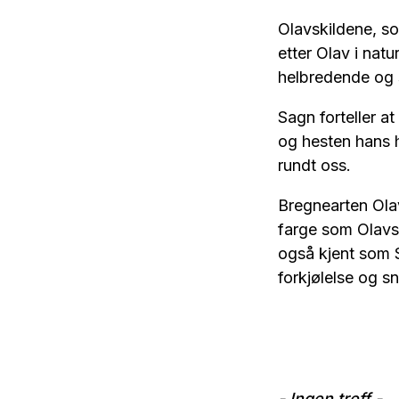
Olavskildene, som
etter Olav i natu
helbredende og
Sagn forteller at
og hesten hans h
rundt oss.
Bregnearten Olav
farge som Olavs 
også kjent som 
forkjølelse og s
- Ingen treff -