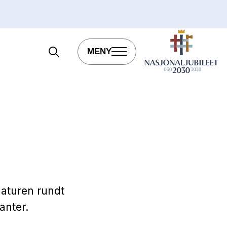
MENY
naturen rundt
anter.