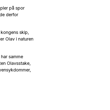
mpler på spor
dde derfor
er kongens skip,
er Olav i naturen
ne har samme
ten Olavsstake,
 øyensykdommer,