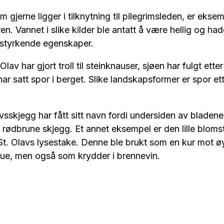
 gjerne ligger i tilknytning til pilegrimsleden, er ekse
ren. Vannet i slike kilder ble antatt å være hellig og ha
 styrkende egenskaper.
 Olav har gjort troll til steinknauser, sjøen har fulgt ett
ar satt spor i berget. Slike landskapsformer er spor ett
sskjegg har fått sitt navn fordi undersiden av blade
rødbrune skjegg. Et annet eksempel er den lille bloms
St. Olavs lysestake. Denne ble brukt som en kur mot
nue, men også som krydder i brennevin.