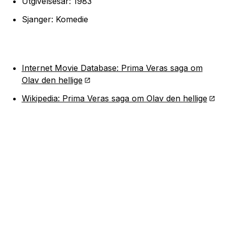
Utgivelsesår: 1983
Sjanger: Komedie
Internet Movie Database: Prima Veras saga om
Olav den hellige
Wikipedia: Prima Veras saga om Olav den hellige