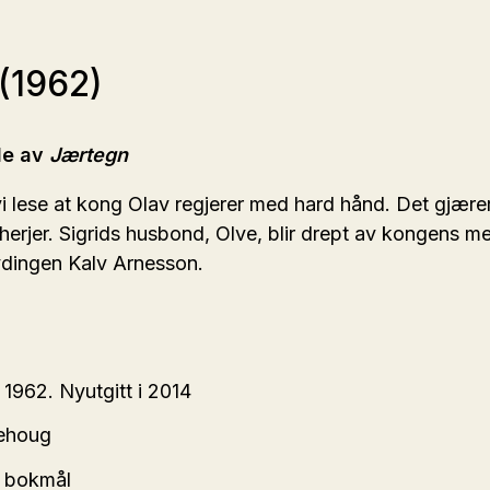
(1962)
le av
Jærtegn
vi lese at kong Olav regjerer med hard hånd. Det gjærer 
 herjer. Sigrids husbond, Olve, blir drept av kongens me
høvdingen Kalv Arnesson.
 1962. Nyutgitt i 2014
hehoug
k bokmål