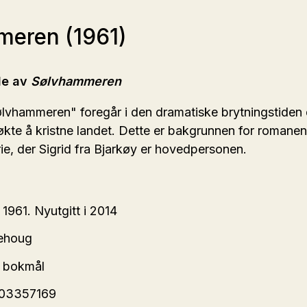
eren (1961)
le av
Sølvhammeren
ølvhammeren" foregår i den dramatiske brytningstiden
kte å kristne landet. Dette er bakgrunnen for romane
rie, der Sigrid fra Bjarkøy er hovedpersonen.
 1961. Nyutgitt i 2014
hehoug
k bokmål
203357169