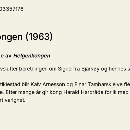
203357176
ngen (1963)
le av
Helgenkongen
slutter beretningen om Sigrid fra Bjarkøy og hennes s
Stiklestad blir Kalv Arnesson og Einar Tambarskjelve fie
e. Etter mange år gir kong Harald Hardråde forlik med
rt varighet.