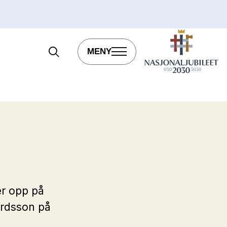
MENY
ser opp på
gardsson på