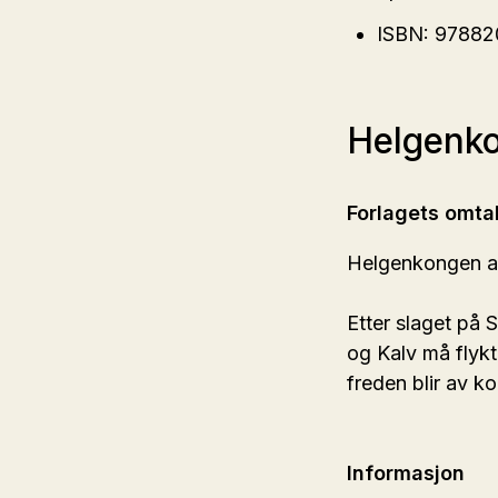
ISBN: 9788
Helgenko
Forlagets omta
Helgenkongen av
Etter slaget på 
og Kalv må flykt
freden blir av ko
Informasjon