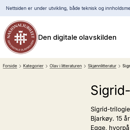
Nettsiden er under utvikling, både teknisk og innholdsme
Den digitale olavskilden
Forside
Kategorier
Olav i litteraturen
Skjønnlitteratur
Sigr
Sigrid-
Sigrid-trilogi
Bjarkøy. 15 å
Egge, hvorpå