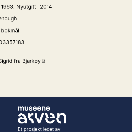
 1963. Nyutgitt i 2014
hehough
k bokmål
203357183
igrid fra Bjarkøy
Et prosjekt ledet av