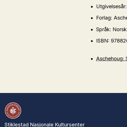
Utgivelsesår:
Forlag: Asc
Språk: Nors
ISBN: 9788
Aschehoug: S
Stiklestad Nasjonale Kultursenter