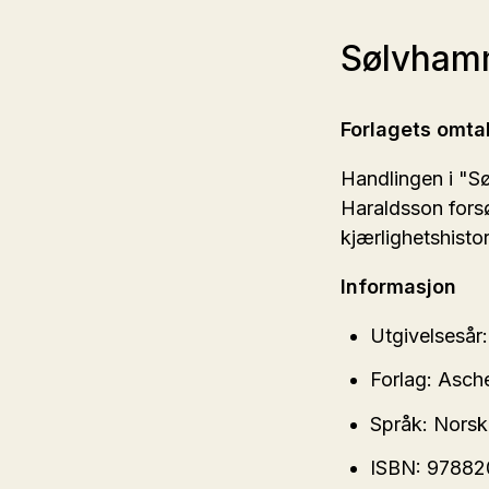
Sølvhamm
Forlagets omta
Handlingen i "S
Haraldsson forsø
kjærlighetshisto
Informasjon
Utgivelsesår:
Forlag: Asc
Språk: Nors
ISBN: 9788