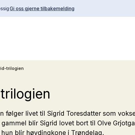
ssig
Gi oss gjerne tilbakemelding
id-trilogien
trilogien
en følger livet til Sigrid Toresdatter som vok
r gammel blir Sigrid lovet bort til Olve Grjot
 hun blir høvdingkone i Trøndelag.