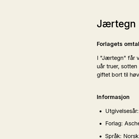
Jærtegn 
Forlagets omta
I "Jærtegn" får 
uår truer, sotten
giftet bort til 
Informasjon
Utgivelsesår:
Forlag: Asc
Språk: Nors