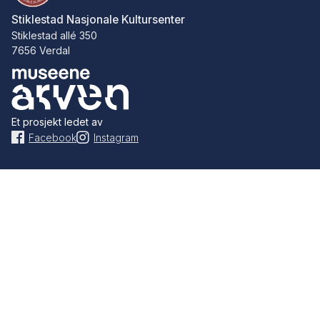
Stiklestad Nasjonale Kultursenter
Stiklestad allé 350
7656 Verdal
Et prosjekt ledet av
Facebook
Instagram