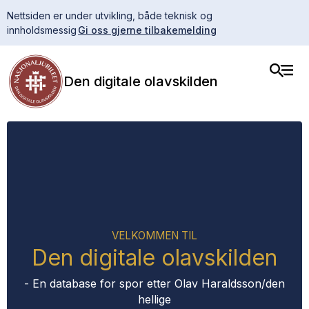
Nettsiden er under utvikling, både teknisk og
innholdsmessig
Gi oss gjerne tilbakemelding
Den digitale olavskilden
VELKOMMEN TIL
Den digitale olavskilden
- En database for spor etter Olav Haraldsson/den
hellige