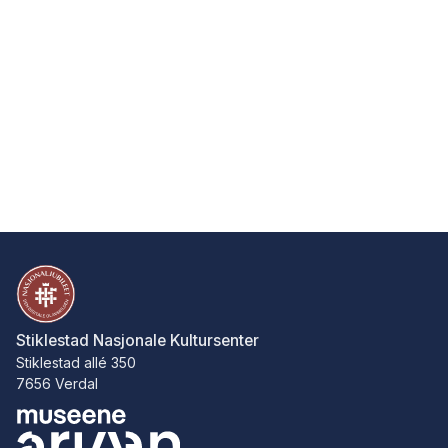
Stiklestad Nasjonale Kultursenter
Stiklestad allé 350
7656 Verdal